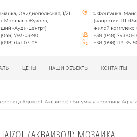
иманка, Овидиопольская, 1/21
с. Фонтанка, Майс
-т Маршала Жукова,
(напротив ТЦ «Ри
ший «Ауди-центр»)
жилой комплекс 
(048) 793-03-90
+38 (048) 793-01-1
(098) 041-03-08
+38 (098) 119-35-8
АЛЫ
ЦЕНЫ
НАШИ ОБЪЕКТЫ
КОНТАКТЫ
ерепица Aquaizol (Акваизол)
/ Битумная черепица Aquaiz
AIZOL (АКВАИЗОЛ) МОЗАИКА