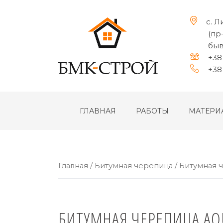
с. Л
(пр
быв
+38 
+38 
ГЛАВНАЯ
РАБОТЫ
МАТЕРИ
Главная
/
Битумная черепица
/
Битумная ч
БИТУМНАЯ ЧЕРЕПИЦА AQU