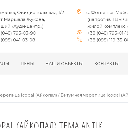
иманка, Овидиопольская, 1/21
с. Фонтанка, Майс
-т Маршала Жукова,
(напротив ТЦ «Ри
ший «Ауди-центр»)
жилой комплекс 
(048) 793-03-90
+38 (048) 793-01-1
(098) 041-03-08
+38 (098) 119-35-8
АЛЫ
ЦЕНЫ
НАШИ ОБЪЕКТЫ
КОНТАКТЫ
ерепица Icopal (Айкопал)
/ Битумная черепица Icopal (Ай
PAL (АЙКОПАЛ) TEMA ANTIK