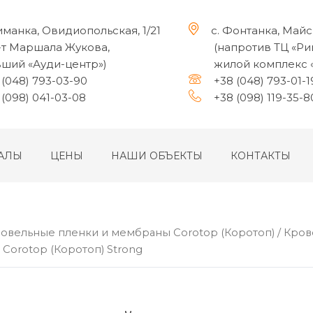
иманка, Овидиопольская, 1/21
с. Фонтанка, Майс
-т Маршала Жукова,
(напротив ТЦ «Ри
ший «Ауди-центр»)
жилой комплекс 
(048) 793-03-90
+38 (048) 793-01-1
(098) 041-03-08
+38 (098) 119-35-8
АЛЫ
ЦЕНЫ
НАШИ ОБЪЕКТЫ
КОНТАКТЫ
овельные пленки и мембраны Corotop (Коротоп)
/ Кро
Corotop (Коротоп) Strong